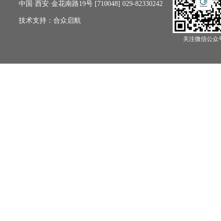
中国·西安·金花南路19号 [710048] 029-82330242
技术支持：
合众启航
关注微信公众