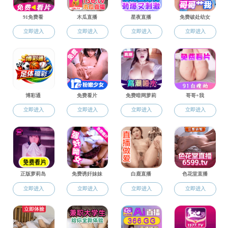
黑料网新闻
黑料网 ·（中国 ）官方网
黑料网 ·（中国 ）官方网站 
黑料网 ·（中国 ）官方网站 
黑料网 ·（中国 ）官方网站
第四届源点西部电影展高校
黑料网 ·（中国 ）官方网站
教学
黑料网 ·（中国 ）官方网站 2025届毕业设计展在西影大厦举行