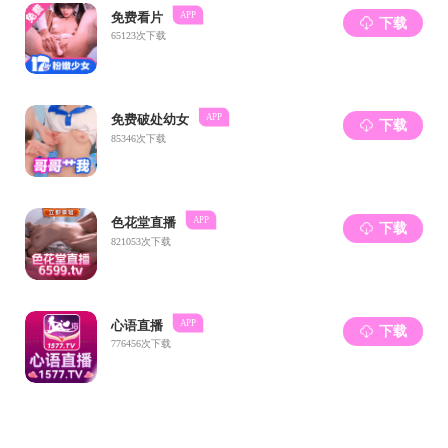
动画
广播电视编导
学科建设
Discipline Construction