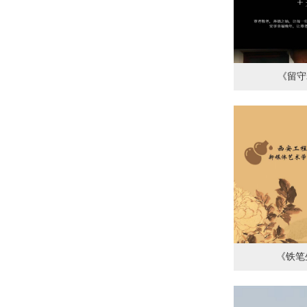
《留守
《铁笔